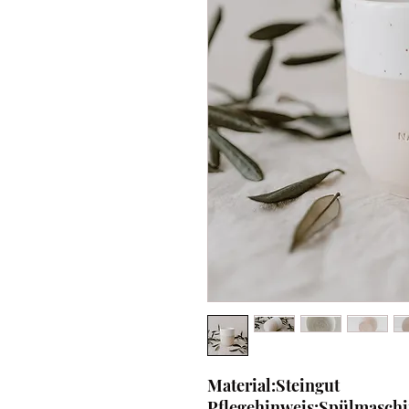
Material:Steingut
Pflegehinweis:Spülmaschi