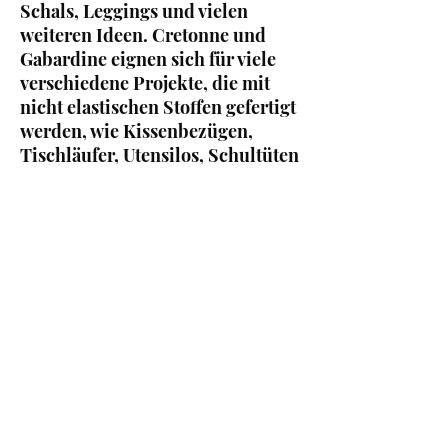
Schals, Leggings und vielen
weiteren Ideen. Cretonne und
Gabardine eignen sich für viele
verschiedene Projekte, die mit
nicht elastischen Stoffen gefertigt
werden, wie Kissenbezügen,
Tischläufer, Utensilos, Schultüten
usw.
Wir entwerfen den Großteil
unserer Motive selbst und sind
sehr stolz darauf, diese auf
hochwertigen Stoffen anbieten zu
können. Erfahre mehr über die
Unterschiede und die Qualität
unsere Stoffe unter dem Reiter
"Qualitätsversprechen" und
"Pflege und Sicherheit".
Du hast weitere Fragen zur