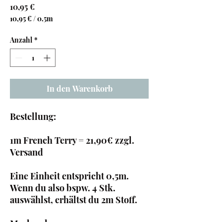
Preis
10,95 €
10,95 €
/
0.5m
10,95 €
pro
Anzahl
*
0.5
Meter
In den Warenkorb
Bestellung:
1m French Terry = 21,90€ zzgl.
Versand
Eine Einheit entspricht 0,5m.
Wenn du also bspw. 4 Stk.
auswählst, erhältst du 2m Stoff.