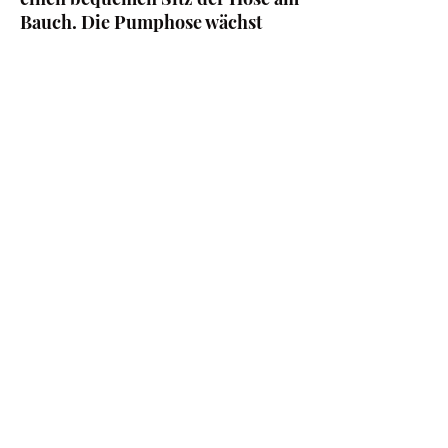
Bauch. Die Pumphose wächst
durch ihre Passform sogar noch
ein Stück mit.
Stoffe:
Sweatstoff 90% Baumwolle & 10%
Polyester
Bündchenware 95%
(Bio*-)Baumwolle 5% Elasthan
*Wenn du das Bündchen RIB grau
auswählst, dann besteht dieses
aus 100% Bio-Baumwolle
Linaeht