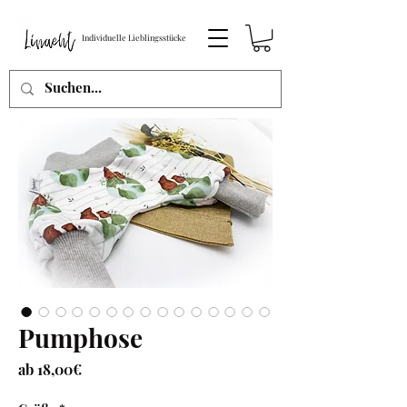
Individuelle Lieblingsstücke
Pumphose
Sale-
ab
18,00€
Preis