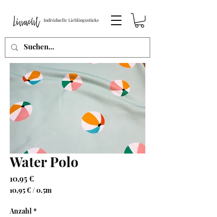
Individuelle Lieblingsstücke
Water Polo
Preis
10,95 €
10,95 €
/
0.5m
10,95 €
pro
Anzahl
*