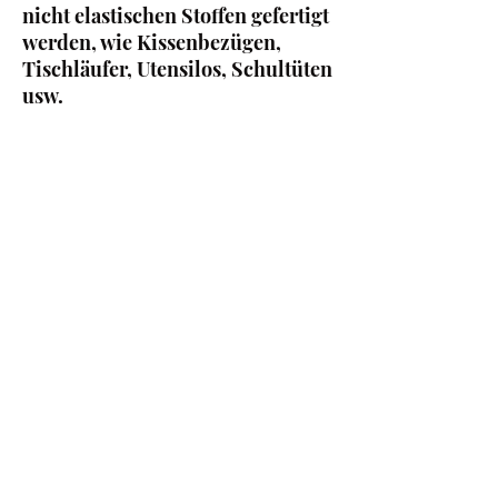
nicht elastischen Stoffen gefertigt
werden, wie Kissenbezügen,
Tischläufer, Utensilos, Schultüten
usw.
Wir entwerfen den Großteil
unserer Motive selbst und sind
sehr stolz darauf, diese auf
hochwertigen Stoffen anbieten zu
können. Erfahre mehr über die
Unterschiede und die Qualität
unsere Stoffe unter dem Reiter
"Qualitätsversprechen" und
"Pflege und Sicherheit".
Du hast weitere Fragen zur
Meterware oder diesem Design?
Hinterlasse gerne eine Nachricht!